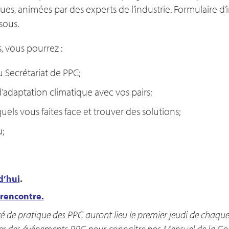
ques, animées par des experts de l’industrie. Formulaire d’i
sous.
, vous pourrez :
 Secrétariat de PPC;
’adaptation climatique avec vos pairs;
uels vous faites face et trouver des solutions;
;
d’hui
.
 rencontre.
e pratique des PPC auront lieu le premier jeudi de chaque m
drier des événements PPC pour connaitre nos Mensuel de la