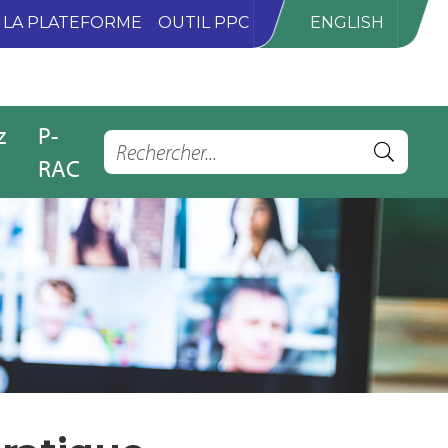
LA PLATEFORME
OUTIL PPC
ENGLISH
z
P-
RAC