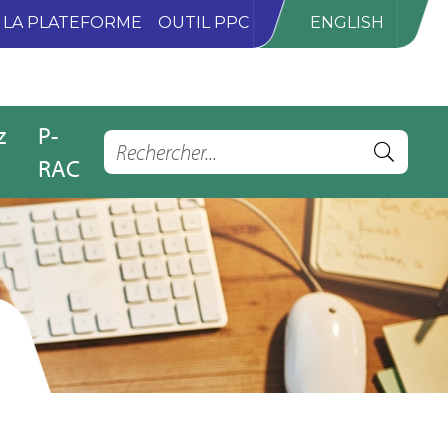
LA PLATEFORME
OUTIL PPC
ENGLISH
z
P-
RAC