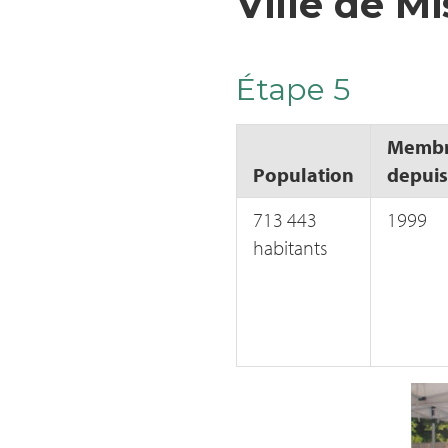
Ville de Mi
Étape 5
Membr
Population
depuis
713 443
1999
habitants