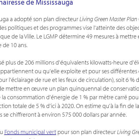
airesse de Mississauga
sauga a adopté son plan directeur
Living Green Master Plan
 des politiques et des programmes vise l'atteinte des ob
gique de la Ville. Le LGMP détermine 49 mesures à mettre e
e de 10 ans.
isé plus de 206 millions d'équivalents kilowatts-heure d'él
appartiennent ou qu'elle exploite et pour ses différentes 
our l'éclairage de rue et les feux de circulation), soit 6 
de mettre en œuvre un plan quinquennal de conservation 
 la consommation d'énergie de 1 % par mètre carré pour
ion totale de 5 % d'ici à 2020. On estime qu'à la fin de la
 se chiffreront à environ 575 000 dollars par année.
du
Fonds municipal vert
pour son plan directeur
Living Gr